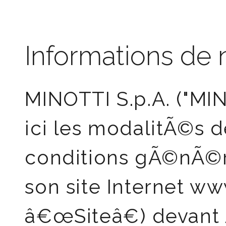
Informations de 
MINOTTI S.p.A. ("MI
ici les modalitÃ©s d
conditions gÃ©nÃ©r
son site Internet ww
â€œSiteâ€) devant