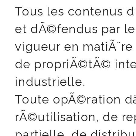
Tous les contenus 
et dÃ©fendus par l
vigueur en matiÃ¨re
de propriÃ©tÃ© inte
industrielle.
Toute opÃ©ration d
rÃ©utilisation, de r
partielle, de distrib