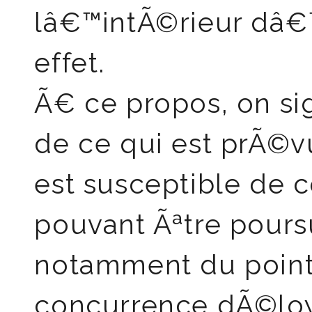
lâ€™intÃ©rieur dâ€
effet.
Ã€ ce propos, on si
de ce qui est prÃ©vu
est susceptible de 
pouvant Ãªtre poursu
notamment du point
concurrence dÃ©loya