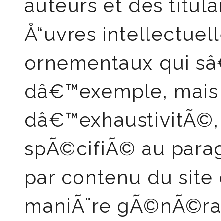
auteurs et des titula
Å“uvres intellectuel
ornementaux qui sâ€
dâ€™exemple, mais 
dâ€™exhaustivitÃ©, 
spÃ©cifiÃ© au par
par contenu du site 
maniÃ¨re gÃ©nÃ©rale