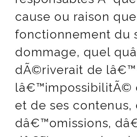
cause ou raison que 
fonctionnement du s
dommage, quel quâ€™
dÃ©riverait de lâ€™u
lâ€™impossibilitÃ© 
et de ses contenus
dâ€™omissions, dâ€