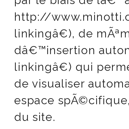
par le biais de lâ€
http://www.minott
linkingâ€), de mÃªm
dâ€™insertion auto
linkingâ€) qui perm
de visualiser autom
espace spÃ©cifique
du site.