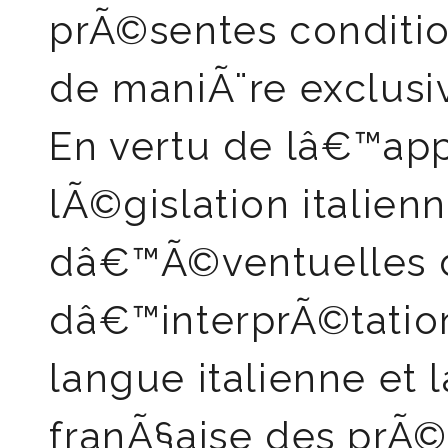
prÃ©sentes condition
de maniÃ¨re exclusiv
En vertu de lâ€™app
lÃ©gislation italien
dâ€™Ã©ventuelles 
dâ€™interprÃ©tation
langue italienne et 
franÃ§aise des prÃ©