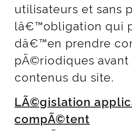
utilisateurs et sans
lâ€™obligation qui p
dâ€™en prendre con
pÃ©riodiques avan
contenus du site.
LÃ©gislation applic
compÃ©tent