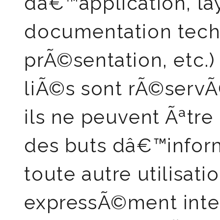
dâ€™application, la
documentation tech
prÃ©sentation, etc.) 
liÃ©s sont rÃ©serv
ils ne peuvent Ãªtr
des buts dâ€™inform
toute autre utilisat
expressÃ©ment inter