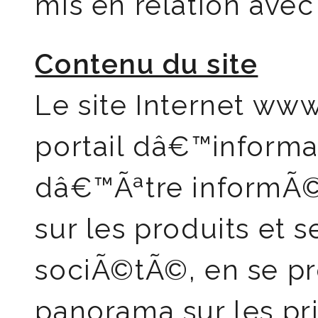
mis en relation ave
Contenu du site
Le site Internet www
portail dâ€™informa
dâ€™Ãªtre informÃ©
sur les produits et s
sociÃ©tÃ©, en se pr
panorama sur les pr