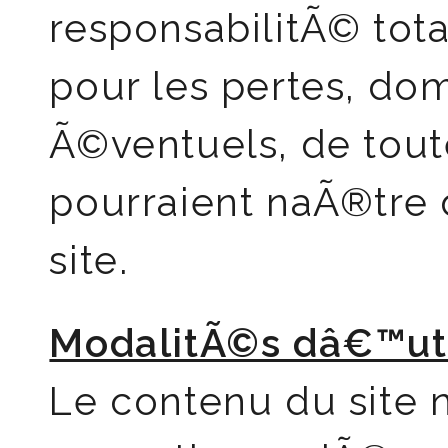
responsabilitÃ© tota
pour les pertes, do
Ã©ventuels, de toute
pourraient naÃ®tre 
site.
ModalitÃ©s dâ€™util
Le contenu du site n