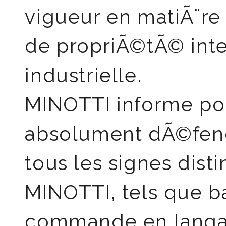
vigueur en matiÃ¨re
de propriÃ©tÃ© inte
industrielle.
MINOTTI informe pou
absolument dÃ©fend
tous les signes dist
MINOTTI, tels que ba
commande en langa