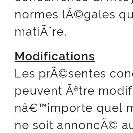
normes lÃ©gales qui
matiÃ¨re.
Modifications
Les prÃ©sentes cond
peuvent Ãªtre modi
nâ€™importe quel m
ne soit annoncÃ© a