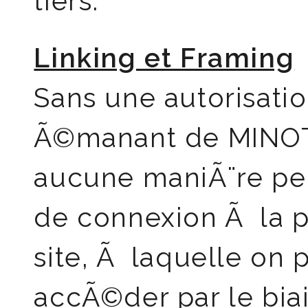
tiers.
Linking et Framing
Sans une autorisati
Ã©manant de MINOTT
aucune maniÃ¨re per
de connexion Ã la 
site, Ã laquelle on
accÃ©der par le bia