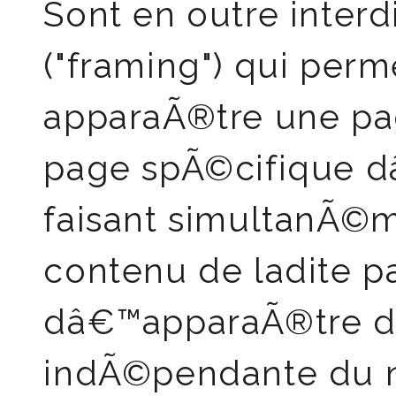
Sont en outre interd
("framing") qui perm
apparaÃ®tre une pa
page spÃ©cifique dâ
faisant simultanÃ©m
contenu de ladite pa
dâ€™apparaÃ®tre da
indÃ©pendante du n