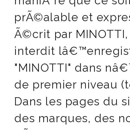
maniÃ¨re que ce soit
prÃ©alable et expr
Ã©crit par MINOTTI
interdit lâ€™enregi
"MINOTTI" dans nâ€
de premier niveau (t
Dans les pages du si
des marques, des n