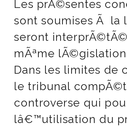
Les prÃ©sentes cond
sont soumises Ã la l
seront interprÃ©tÃ©
mÃªme lÃ©gislation
Dans les limites de 
le tribunal compÃ©t
controverse qui pour
lâ€™utilisation du p