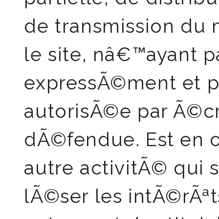
de transmission du 
le site, nâ€™ayant 
expressÃ©ment et 
autorisÃ©e par Ã©cr
dÃ©fendue. Est en o
autre activitÃ© qui 
lÃ©ser les intÃ©rÃª